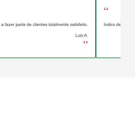
“
 de clientes totalmente satisfeito.
Indico de olhos fechados a
Luis A.
”